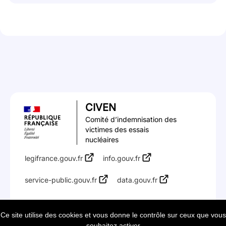
CIVEN
Comité d’indemnisation des
victimes des essais
nucléaires
legifrance.gouv.fr
info.gouv.fr
service-public.gouv.fr
data.gouv.fr
Accessibilité : partiellement conforme
Mentions légales
Ce site utilise des cookies et vous donne le contrôle sur ceux que vous
souhaitez activer