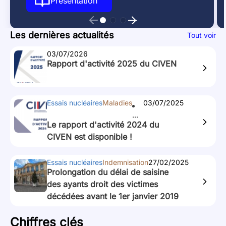
Présentation
Le Collège du CIVEN comprend sept experts
du CIVEN
: cinq médecins spécialisés et deux
magistrats. Onze agents préparent et
Les dernières actualités
Tout voir
exécutent les travaux du Collège.
03/07/2026
Rapport d'activité 2025 du CIVEN
Essais nucléaires
Maladies
03/07/2025
...
Le rapport d'activité 2024 du
CIVEN est disponible !
Essais nucléaires
Indemnisation
27/02/2025
Prolongation du délai de saisine
des ayants droit des victimes
décédées avant le 1er janvier 2019
Chiffres clés