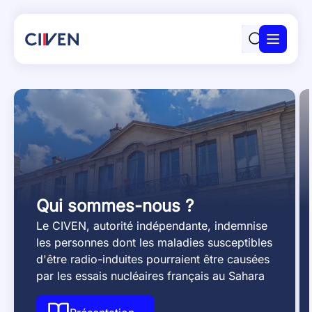
Panneau de gestion des cookies
Le CIVEN
Actualités
Ma demande
Obtenir de l’aide
Ressources
FAQ
Qui sommes-nous ?
Le CIVEN, autorité indépendante, indemnise
Contact
les personnes dont les maladies susceptibles
d'être radio-induites pourraient être causées
par les essais nucléaires français au Sahara
et en Polynésie. Il est présidé par M. Gilles
HERMITTE, conseiller d'État.