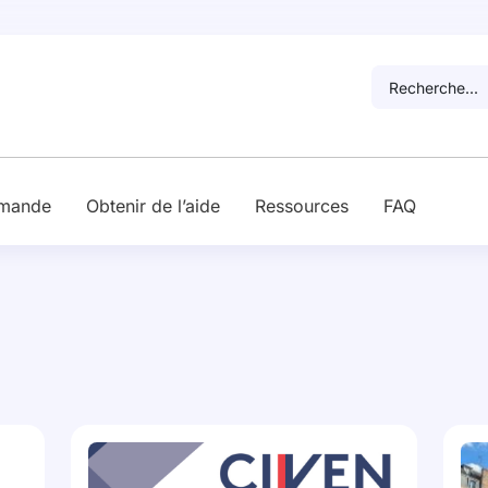
Obtenir
Ma
de
Ressources
FAQ
Con
demande
l’aide
mande
Obtenir de l’aide
Ressources
FAQ