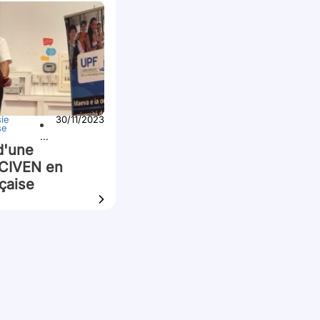
ie
30/11/2023
se
...
d'une
 CIVEN en
çaise