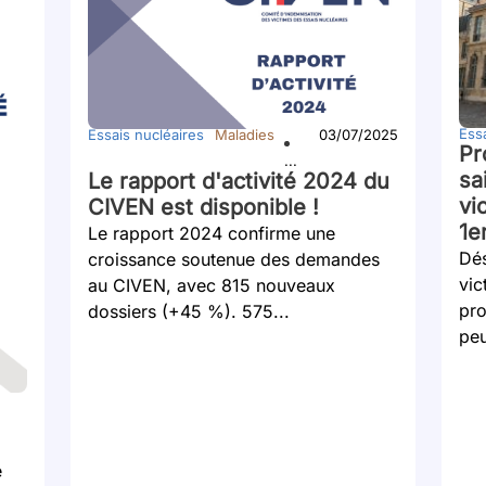
Essa
Essais nucléaires
Maladies
03/07/2025
Pr
...
sa
Le rapport d'activité 2024 du
vi
CIVEN est disponible !
1e
Le rapport 2024 confirme une
Dés
croissance soutenue des demandes
vic
au CIVEN, avec 815 nouveaux
pro
dossiers (+45 %). 575...
peu
é