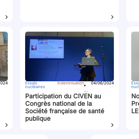
2024
Essais
Indemnisation
04/06/2024
Ess
nucléaires
nuc
...
Participation du CIVEN au
No
Congrès national de la
Pr
Société française de santé
L
publique