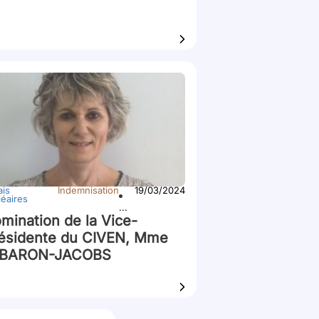
ais
Indemnisation
19/03/2024
léaires
...
mination de la Vice-
ésidente du CIVEN, Mme
EBARON-JACOBS