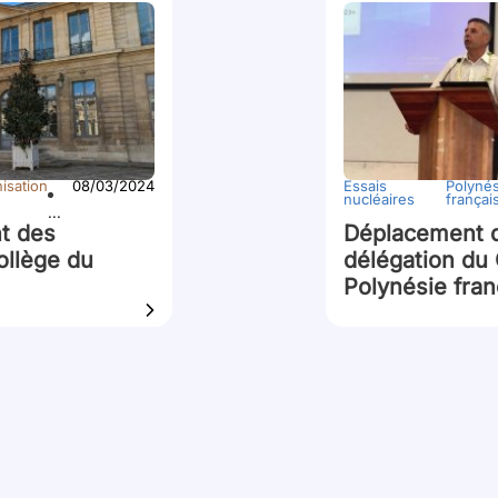
isation
08/03/2024
Essais
Polynés
nucléaires
françai
...
t des
Déplacement 
llège du
délégation du
Polynésie fran