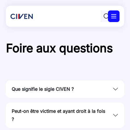
Panneau de gestion des cookies
Le CIVEN
Actualités
Foire aux questions
Ma demande
Obtenir de l’aide
Ressources
FAQ
Que signifie le sigle CIVEN ?
Contact
Il signifie Comité d'indemnisation des victimes
Peut-on être victime et ayant droit à la fois
des essais nucléaires.
?