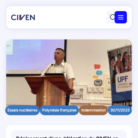
Panneau de gestion des cookies
Le CIVEN
Actualités
Ma demande
Obtenir de l’aide
Ressources
FAQ
Contact
Essais nucléaires
Polynésie française
Indemnisation
30/11/2023